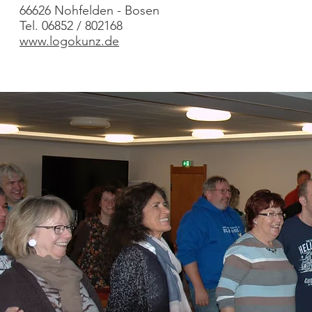
66626 Nohfelden - Bosen
Tel. 06852 / 802168
www.logokunz.de