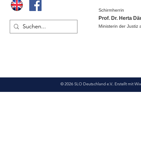
Schirmherrin
Prof. Dr. Herta D
Ministerin der Justiz 
© 2026 SLO Deutschland e.V.. Erstellt mit
Wi