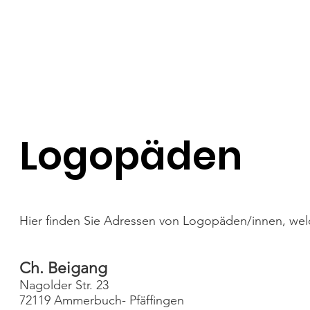
Start
News
Über Uns
Die Treffen
Das S
SLO Deutschland e.V.
Logopäden
Hier finden Sie Adressen von Logopäden/innen, welc
Ch. Beigang
Nagolder Str. 23
72119 Ammerbuch- Pfäffingen